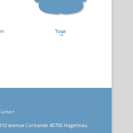
on
Yoga
Contact
910 avenue Corisande 40700 Hagetmau