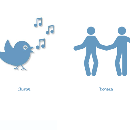
Chorale
Danses