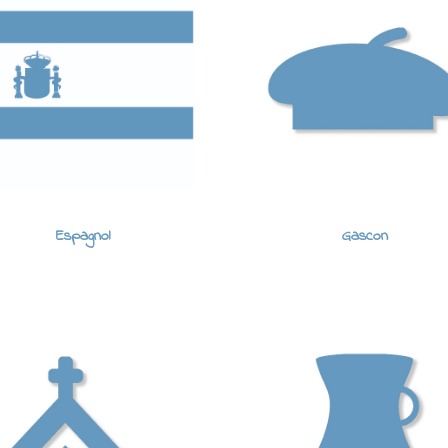
Espagnol
Gascon