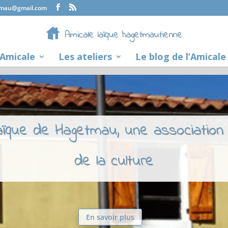
tmau@gmail.com
’Amicale
Les ateliers
Le blog de l’Amicale
laïque de Hagetmau, une association
de la culture
En savoir plus