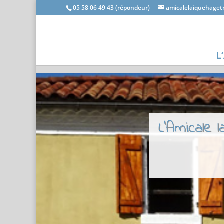
05 58 06 49 43 (répondeur)
amicalelaiquehage
L
L'Amicale 