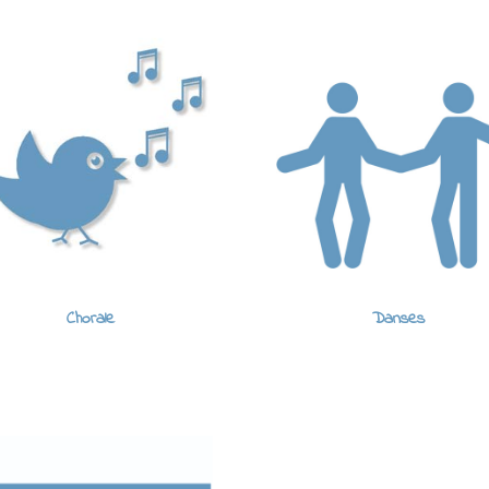
Chorale
Danses