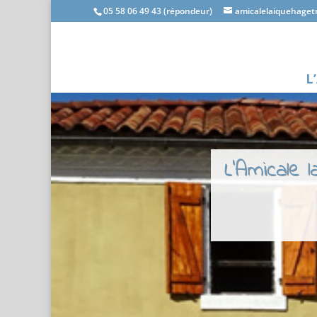
05 58 06 49 43 (répondeur)
amicalelaiquehage
L
L'Amicale 