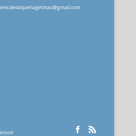
amicalelaiquehagetmau@gmail.com
ressoir