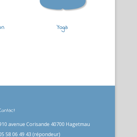
on
Yoga
Contact
910 avenue Corisande 40700 Hagetmau
05 58 06 49 43 (répondeur)