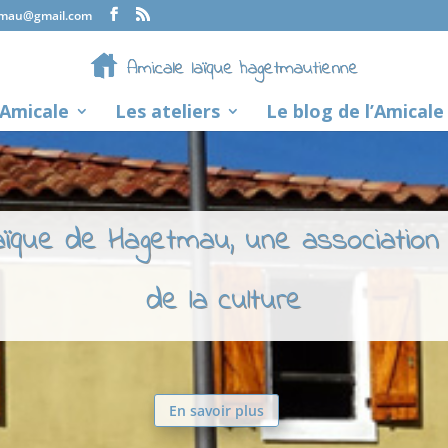
tmau@gmail.com
’Amicale
Les ateliers
Le blog de l’Amicale
laïque de Hagetmau, une association
de la culture
En savoir plus