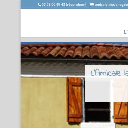
05 58 06 49 43 (répondeur)
amicalelaiquehage
L
L'Amicale 