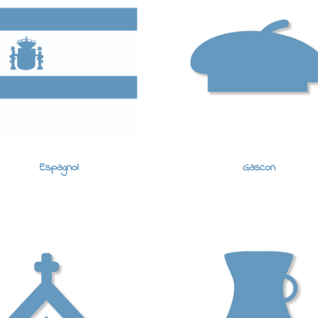
Espagnol
Gascon