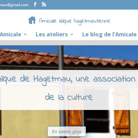
tmau@gmail.com
’Amicale
Les ateliers
Le blog de l’Amicale
laïque de Hagetmau, une association
de la culture
En savoir plus