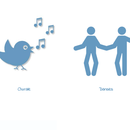
Chorale
Danses