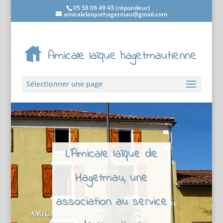
05 58 06 49 43 (répondeur)
amicalelaiquehagetmau@gmail.com
Sélectionner une page
L'Amicale laïque de
Hagetmau, une
association au service