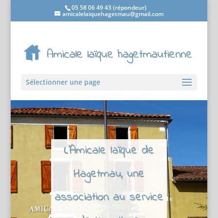
05 58 06 49 43 (répondeur)
amicalelaiquehagetmau@gmail.com
Sélectionner une page
L'Amicale laïque de
Hagetmau, une
association au service