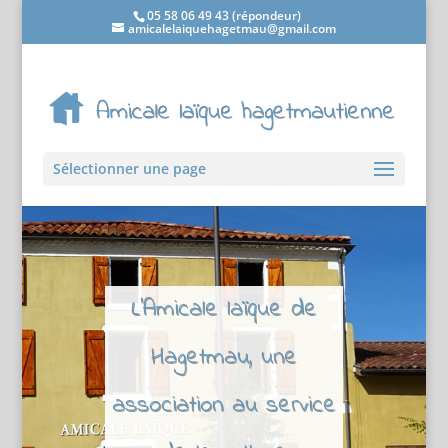
05 58 06 49 43 (répondeur)
amicalelaiquehagetmau@gmail.com
Sélectionner une page
L'Amicale laïque de
Hagetmau, une
association au service