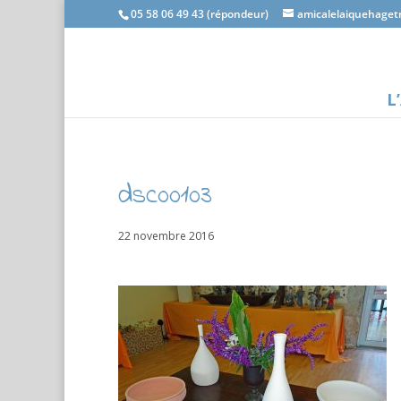
05 58 06 49 43 (répondeur)
amicalelaiquehage
L
dsc00103
22 novembre 2016