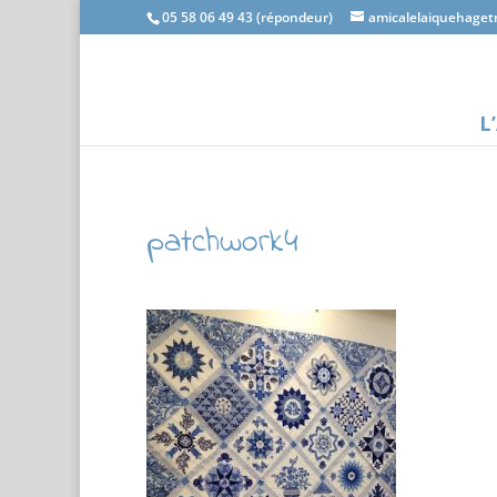
05 58 06 49 43 (répondeur)
amicalelaiquehage
L
patchwork4