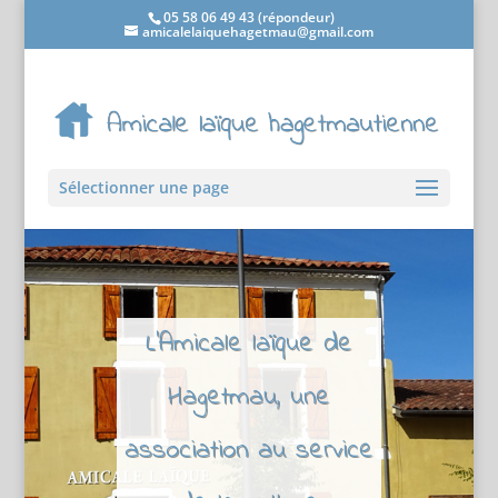
05 58 06 49 43 (répondeur)
amicalelaiquehagetmau@gmail.com
Sélectionner une page
L'Amicale laïque de
Hagetmau, une
association au service