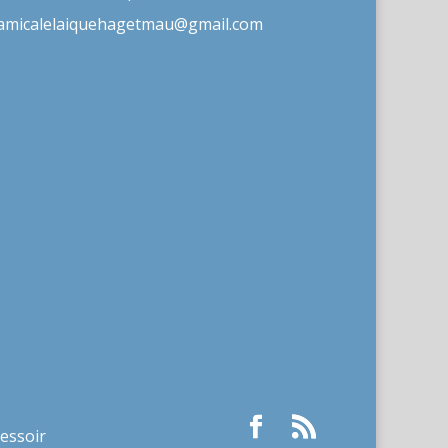
amicalelaiquehagetmau@gmail.com
ressoir