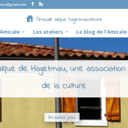
tmau@gmail.com
’Amicale
Les ateliers
Le blog de l’Amicale
laïque de Hagetmau, une association
de la culture
En savoir plus