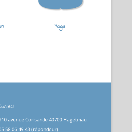
on
Yoga
Contact
910 avenue Corisande 40700 Hagetmau
05 58 06 49 43 (répondeur)