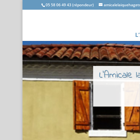
05 58 06 49 43 (répondeur)
amicalelaiquehage
L
L'Amicale 