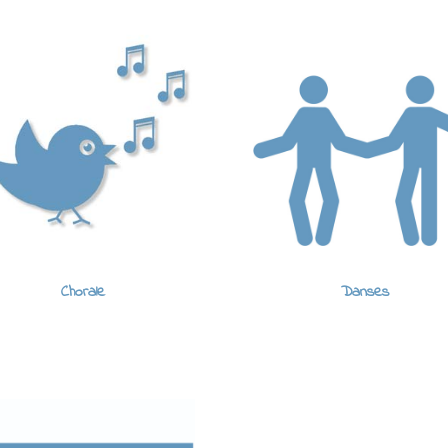
Chorale
Danses