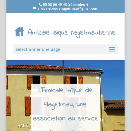
05 58 06 49 43 (répondeur)
amicalelaiquehagetmau@gmail.com
Sélectionner une page
L'Amicale laïque de
Hagetmau, une
association au service