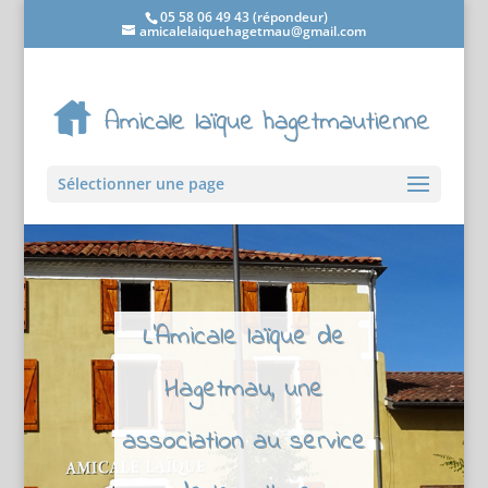
05 58 06 49 43 (répondeur)
amicalelaiquehagetmau@gmail.com
Sélectionner une page
L'Amicale laïque de
Hagetmau, une
association au service