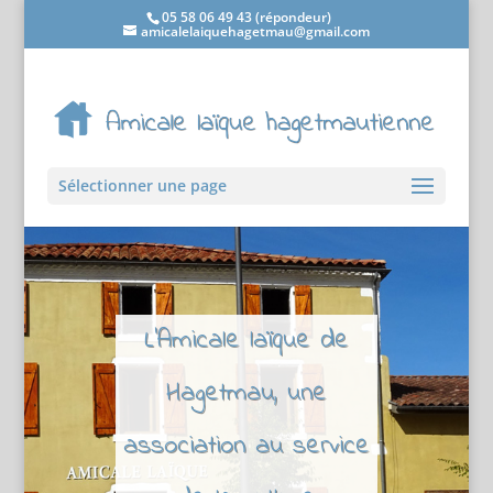
05 58 06 49 43 (répondeur)
amicalelaiquehagetmau@gmail.com
Sélectionner une page
L'Amicale laïque de
Hagetmau, une
association au service