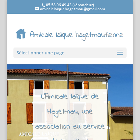
05 58 06 49 43 (répondeur)
amicalelaiquehagetmau@gmail.com
Sélectionner une page
L'Amicale laïque de
Hagetmau, une
association au service