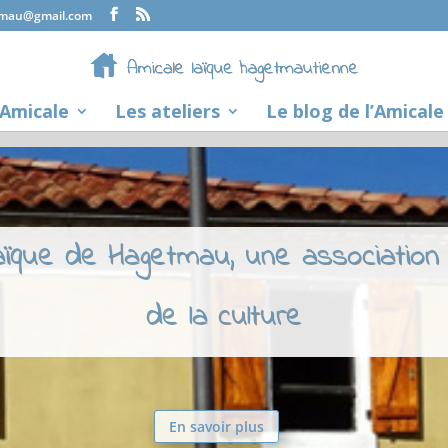
tmau@gmail.com
’Amicale
Les ateliers
Le blog de l’Amicale
laïque de Hagetmau, une association
de la culture
En savoir plus