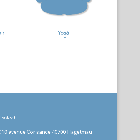
on
Yoga
Contact
910 avenue Corisande 40700 Hagetmau