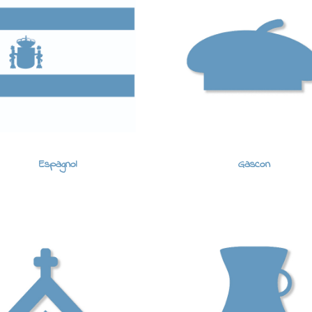
Espagnol
Gascon