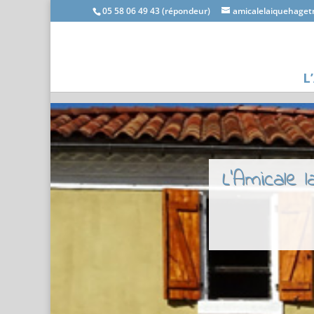
05 58 06 49 43 (répondeur)
amicalelaiquehage
L
L'Amicale 