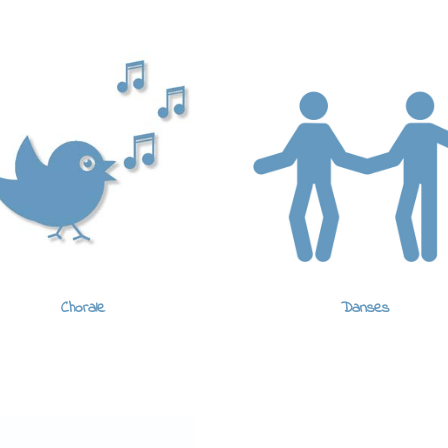
Chorale
Danses