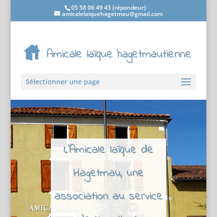
05 58 06 49 43 (répondeur)
amicalelaiquehagetmau@gmail.com
Sélectionner une page
L'Amicale laïque de
Hagetmau, une
association au service