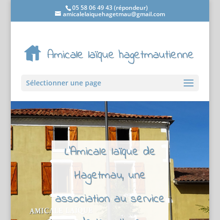
05 58 06 49 43 (répondeur)
amicalelaiquehagetmau@gmail.com
Sélectionner une page
L'Amicale laïque de
Hagetmau, une
association au service