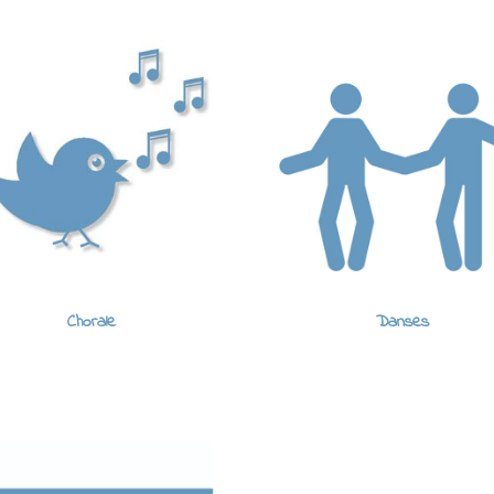
Chorale
Danses