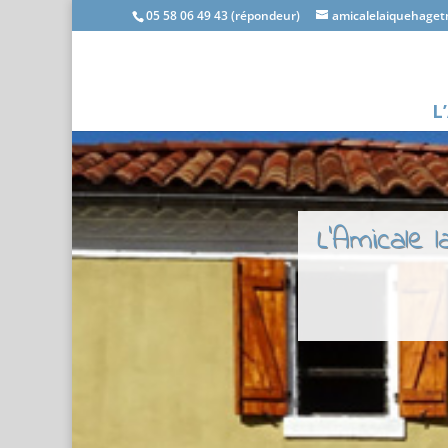
05 58 06 49 43 (répondeur)
amicalelaiquehage
L
L'Amicale 