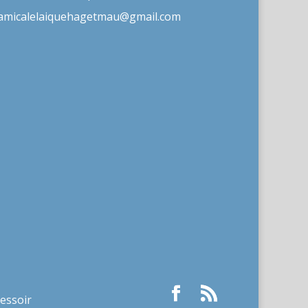
amicalelaiquehagetmau@gmail.com
ressoir