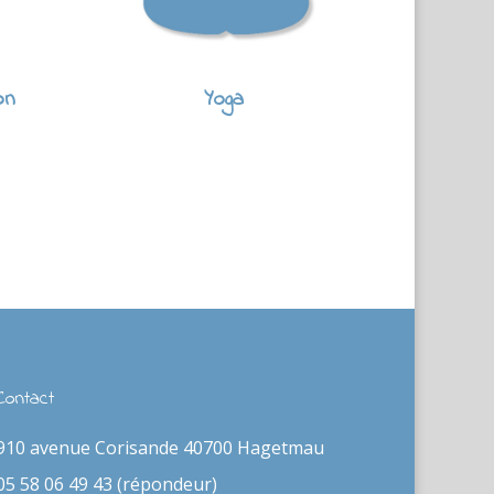
on
Yoga
Contact
910 avenue Corisande 40700 Hagetmau
05 58 06 49 43 (répondeur)