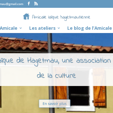
tmau@gmail.com
’Amicale
Les ateliers
Le blog de l’Amicale
laïque de Hagetmau, une association
de la culture
En savoir plus