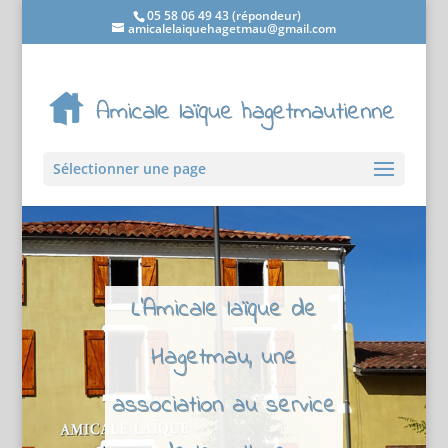
05 58 06 49 43 (répondeur)
amicalelaiquehagetmau@gmail.com
Sélectionner une page
L'Amicale laïque de
Hagetmau, une
association au service