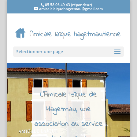
05 58 06 49 43 (répondeur)
amicalelaiquehagetmau@gmail.com
Sélectionner une page
L'Amicale laïque de
Hagetmau, une
association au service