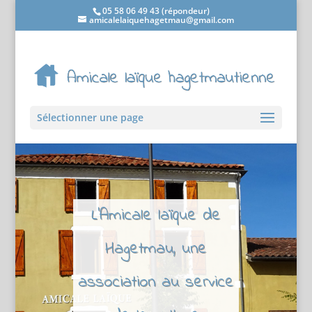
05 58 06 49 43 (répondeur)
amicalelaiquehagetmau@gmail.com
Sélectionner une page
L'Amicale laïque de
Hagetmau, une
association au service