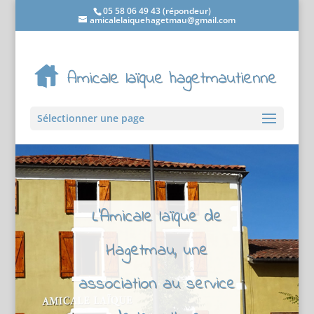
05 58 06 49 43 (répondeur)
amicalelaiquehagetmau@gmail.com
Sélectionner une page
L'Amicale laïque de
Hagetmau, une
association au service