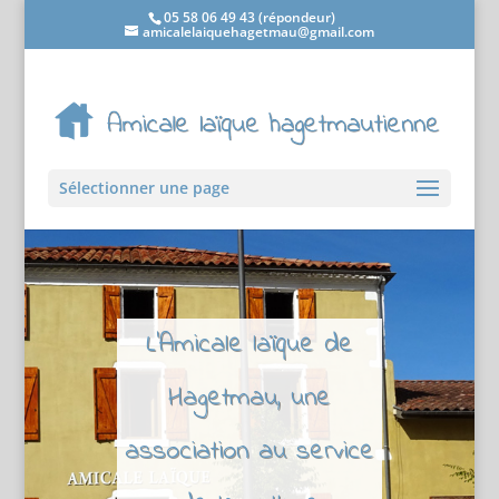
05 58 06 49 43 (répondeur)
amicalelaiquehagetmau@gmail.com
Sélectionner une page
L'Amicale laïque de
Hagetmau, une
association au service