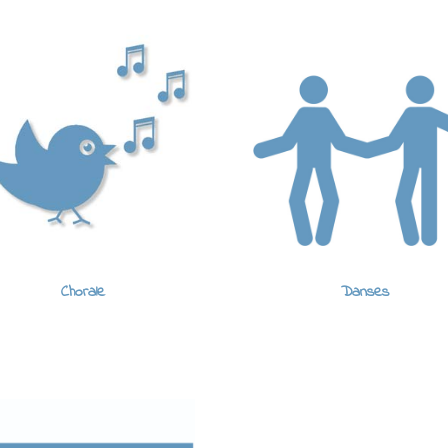
Chorale
Danses