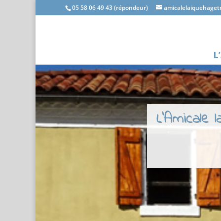
05 58 06 49 43 (répondeur)
amicalelaiquehage
L
L'Amicale 