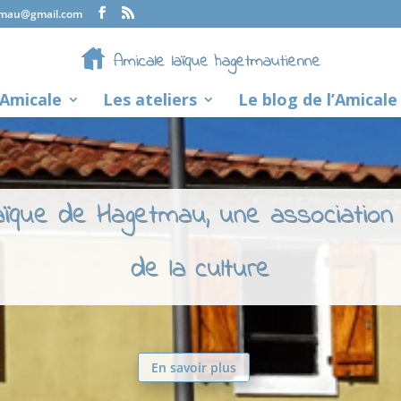
tmau@gmail.com
’Amicale
Les ateliers
Le blog de l’Amicale
laïque de Hagetmau, une association
de la culture
En savoir plus