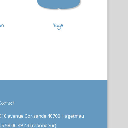
on
Yoga
Contact
910 avenue Corisande 40700 Hagetmau
05 58 06 49 43 (répondeur)