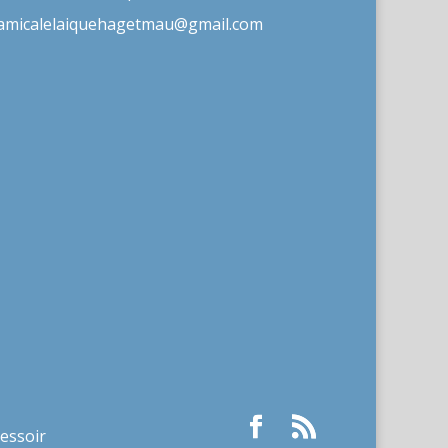
amicalelaiquehagetmau@gmail.com
ressoir