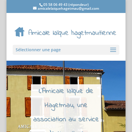
05 58 06 49 43 (répondeur)
amicalelaiquehagetmau@gmail.com
Sélectionner une page
L'Amicale laïque de
Hagetmau, une
association au service