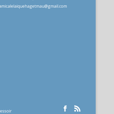
amicalelaiquehagetmau@gmail.com
ressoir