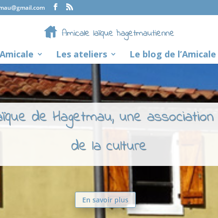
tmau@gmail.com
’Amicale
Les ateliers
Le blog de l’Amicale
laïque de Hagetmau, une association
de la culture
En savoir plus