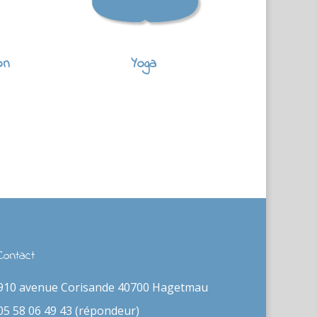
on
Yoga
Contact
910 avenue Corisande 40700 Hagetmau
05 58 06 49 43 (répondeur)