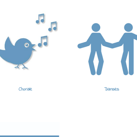
Chorale
Danses