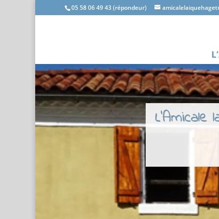
05 58 06 49 43 (répondeur)
amicalelaiquehage
L
L'Amicale 