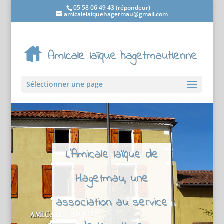
05 58 06 49 43 (répondeur)
amicalelaiquehagetmau@gmail.com
Sélectionner une page
L'Amicale laïque de
Hagetmau, une
association au service