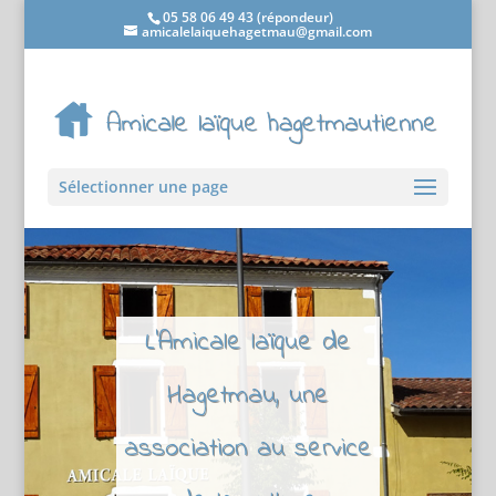
05 58 06 49 43 (répondeur)
amicalelaiquehagetmau@gmail.com
Sélectionner une page
L'Amicale laïque de
Hagetmau, une
association au service